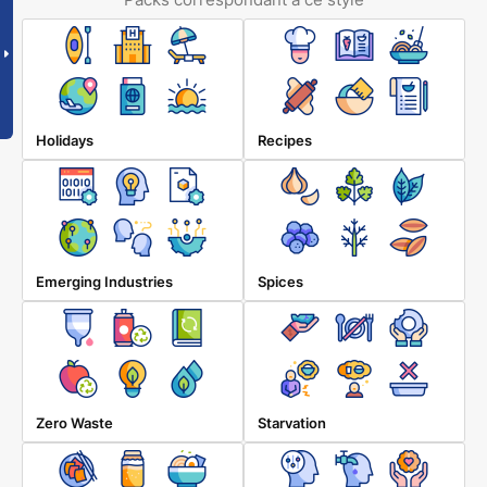
Holidays
Recipes
Emerging Industries
Spices
Zero Waste
Starvation