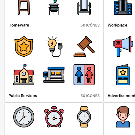
Homeware
Workplace
50 ICÔNES
Public Services
Advertisemen
50 ICÔNES