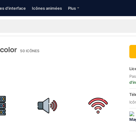
es d'interface
Icônes animées
Plus
 color
50
ICÔNES
Lic
Pas
d'i
Tél
Icô