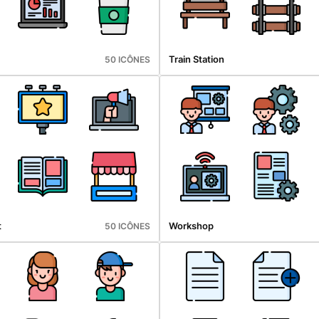
Train Station
50 ICÔNES
t
Workshop
50 ICÔNES