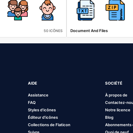
Document And Files
50 ICÔNES
AIDE
SOCIÉTÉ
Assistance
À propos de
FAQ
Contactez-no
Styles d'icônes
Notre licence
Éditeur d'icônes
Blog
Collections de Flaticon
Abonnements et
Suivre
Quoi de neuf