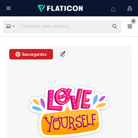
0
Sauvegardez