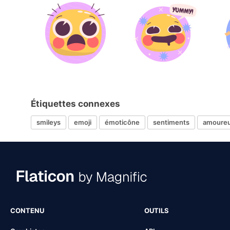
Étiquettes connexes
smileys
emoji
émoticône
sentiments
amoure
CONTENU
OUTILS