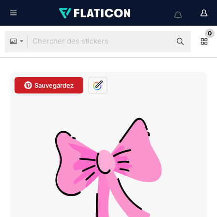
0
Sauvegardez