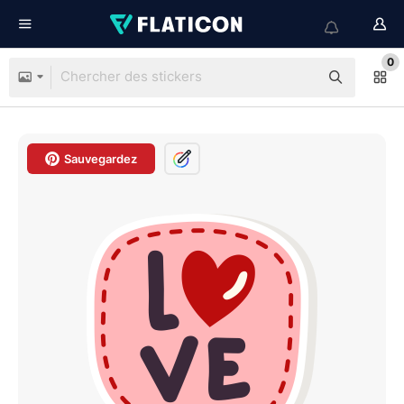
0
Sauvegardez