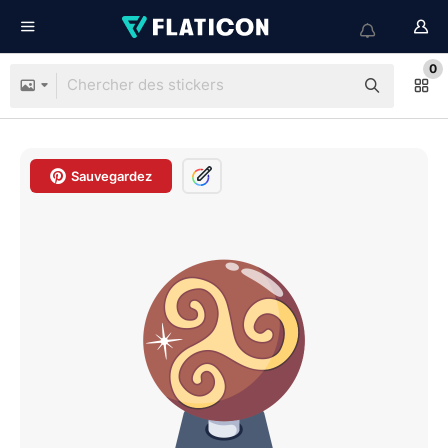
0
Sauvegardez