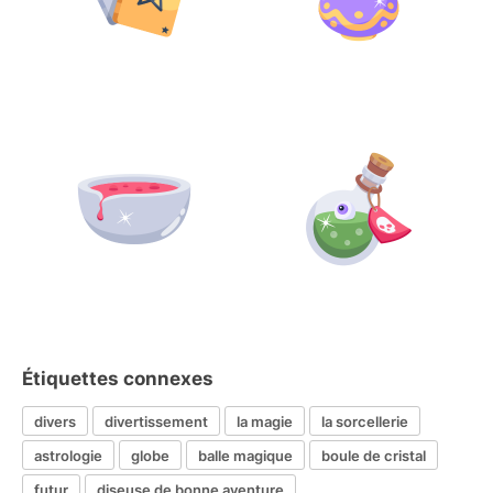
Étiquettes connexes
divers
divertissement
la magie
la sorcellerie
astrologie
globe
balle magique
boule de cristal
futur
diseuse de bonne aventure