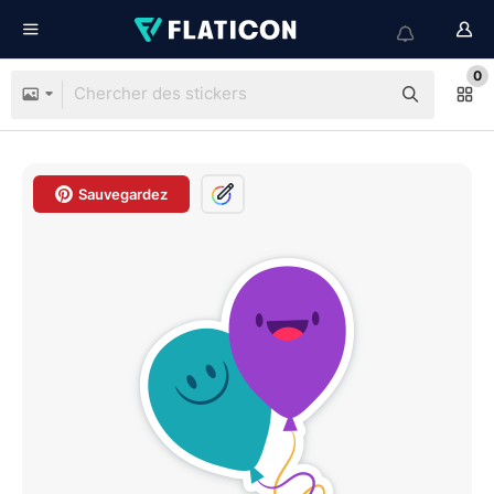
0
Sauvegardez