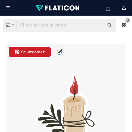
0
Sauvegardez