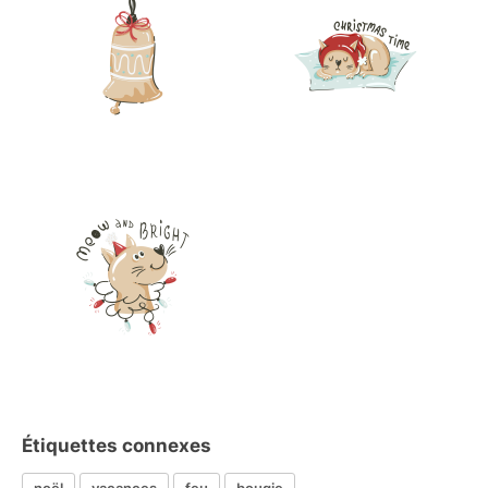
Étiquettes connexes
noël
vacances
feu
bougie