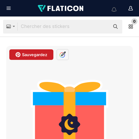
0
Sauvegardez