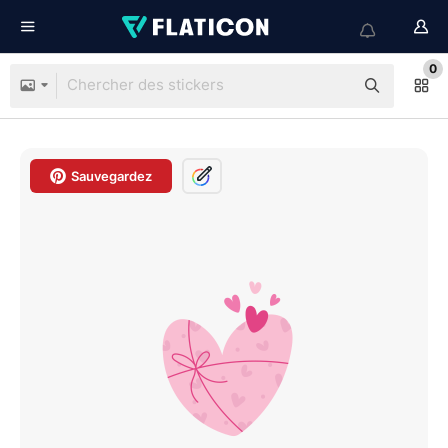
0
Sauvegardez