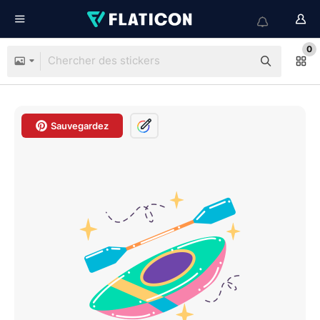
0
Sauvegardez