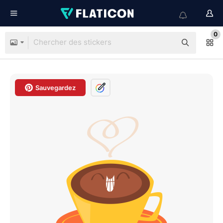
0
Sauvegardez