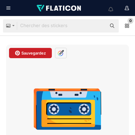
0
Sauvegardez