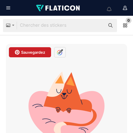
0
Sauvegardez