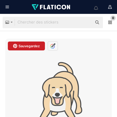
0
Sauvegardez