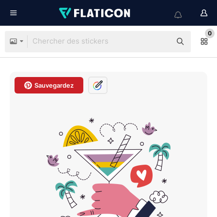
0
Sauvegardez