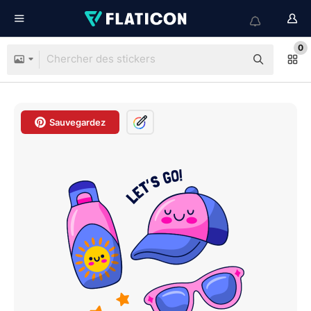
0
Sauvegardez