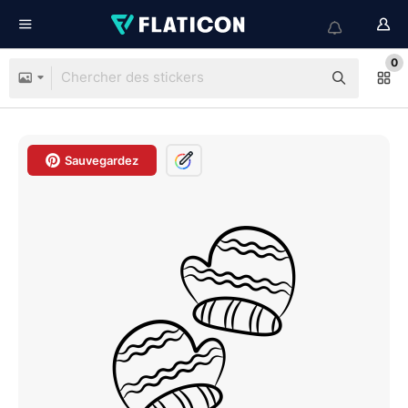
0
Sauvegardez