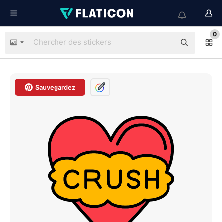
0
Sauvegardez