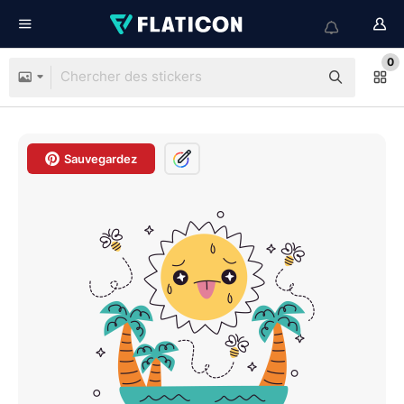
0
Sauvegardez