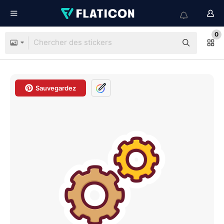
0
Sauvegardez