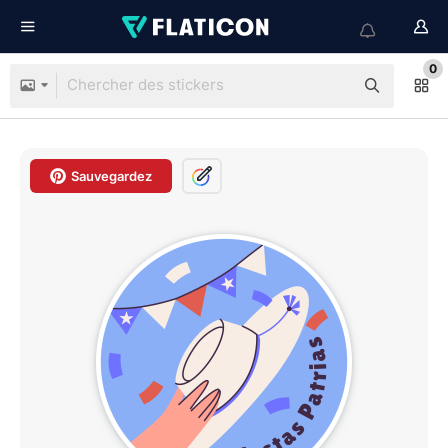
0
Sauvegardez