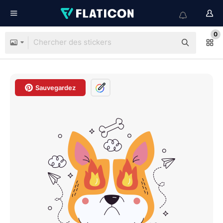
0
Sauvegardez