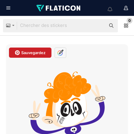
0
Sauvegardez