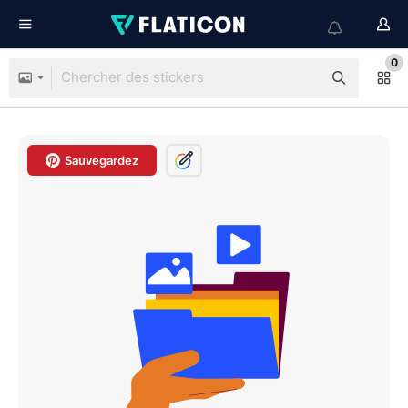
0
Sauvegardez