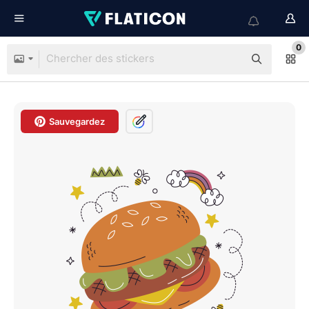
0
Sauvegardez