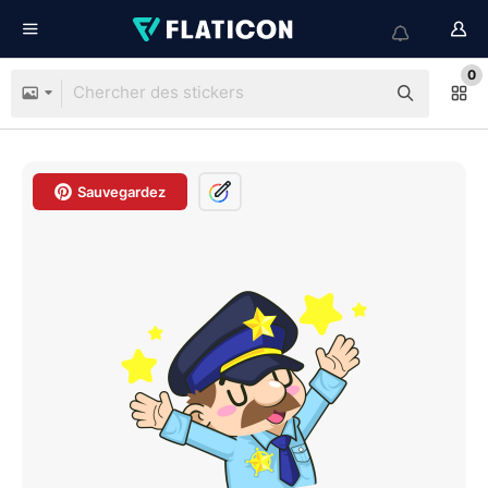
0
Sauvegardez