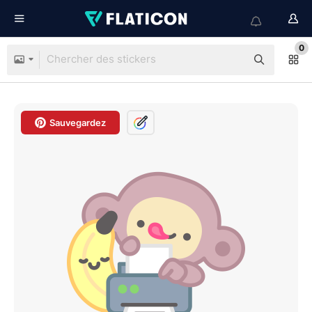
0
Sauvegardez