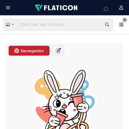
0
Sauvegardez