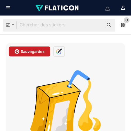
0
Sauvegardez