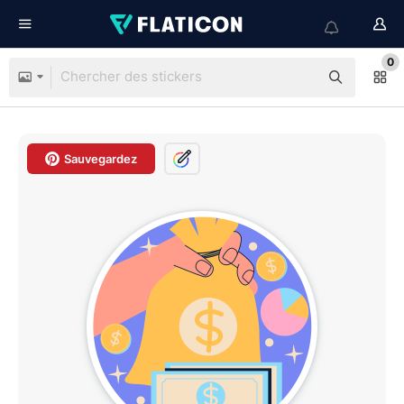
0
Sauvegardez