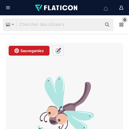
0
Sauvegardez