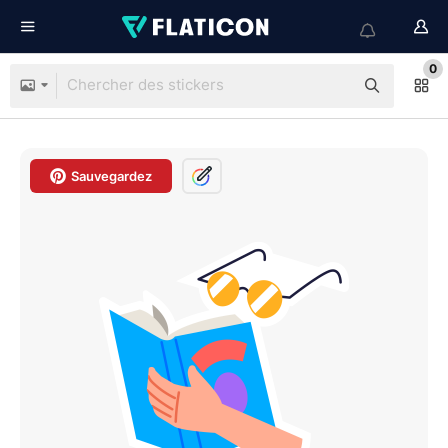
0
Sauvegardez