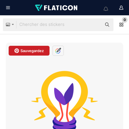
0
Sauvegardez