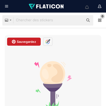
0
Sauvegardez