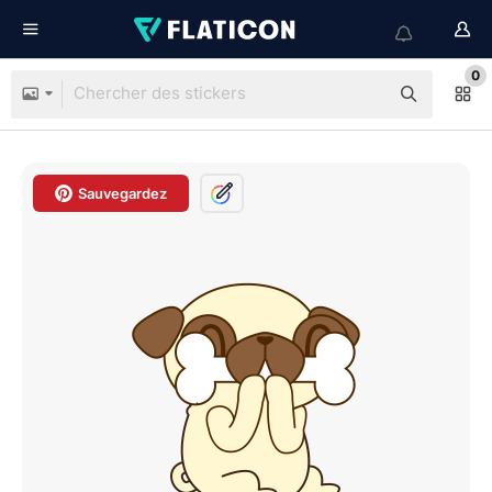
0
Sauvegardez