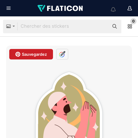
0
Sauvegardez