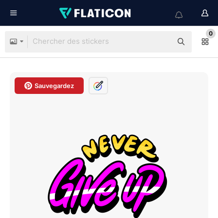
0
Sauvegardez