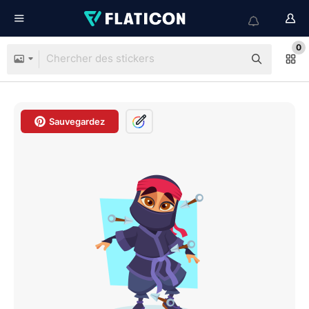
0
Sauvegardez