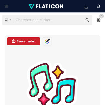
0
Sauvegardez