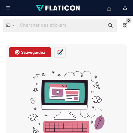
0
Sauvegardez