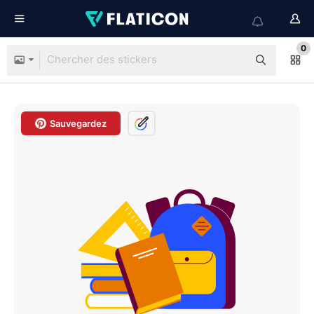
0
Sauvegardez