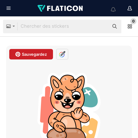
0
Sauvegardez