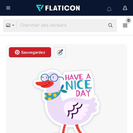
0
Sauvegardez