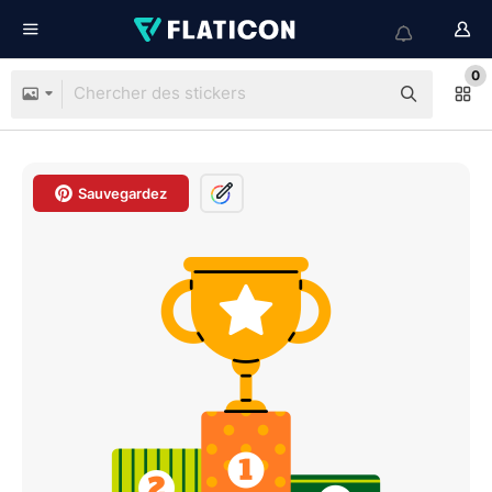
0
Sauvegardez