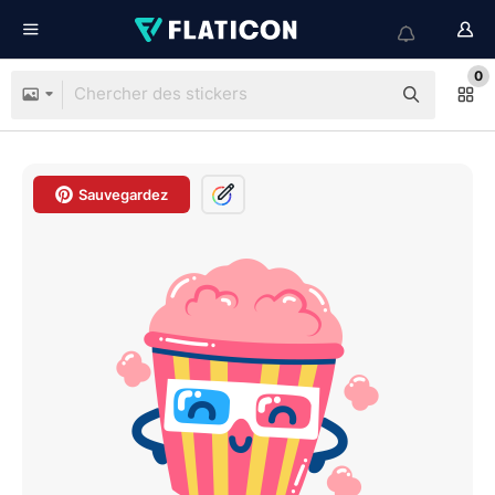
0
Sauvegardez