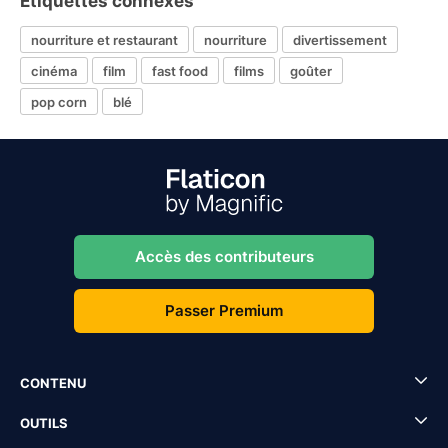
Étiquettes connexes
nourriture et restaurant
nourriture
divertissement
cinéma
film
fast food
films
goûter
pop corn
blé
Accès des contributeurs
Passer Premium
CONTENU
OUTILS