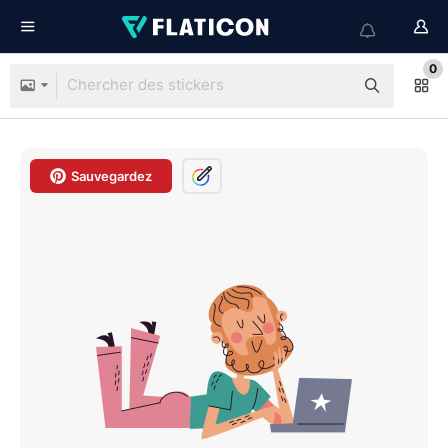
0
Sauvegardez