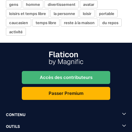
gens
homme
divertissement
avatar
loisirs et temps libre
la personne
loisir
portable
caucasien
temps libre
reste à la maison
du repos
activité
Accès des contributeurs
Passer Premium
CONTENU
OUTILS