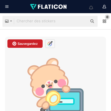
0
Sauvegardez