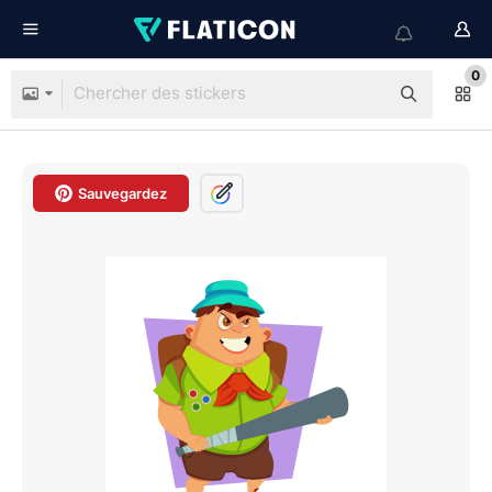
0
Sauvegardez